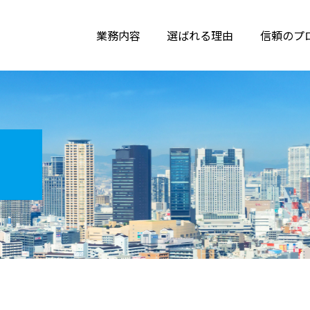
メ
ニ
ュ
業務内容
選ばれる理由
信頼のプ
ー
ボ
タ
ン