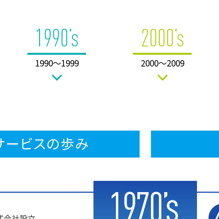
1990’s
2000’s
1990〜1999
2000〜2009