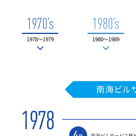
1970’s
1980’s
1978〜1979
1980〜1989