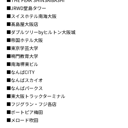
■THE PEAK SHINSAIBASHI
■JRWD堂島タワー
■スイスホテル南海大阪
■髙島屋大阪店
■ダブルツリーbyヒルトン大阪城
■帝国ホテル大阪
■東京学芸大学
■鳴門教育大学
■南海堺東ビル
■なんばCITY
■なんばスカイオ
■なんばパークス
■東大阪トラックターミナル
■フジグラン・フジ各店
■ボートピア梅田
■メロード吹田