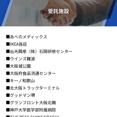
■あべのメディックス
■IKEA各店
■出光興産（株）石岡研修センター
■ウインズ難波
■大阪城公園
■大阪府食品流通センター
■キーノ和歌山
■北大阪トラックターミナル
■グッドマン堺
■グランフロント大阪北館
■神戸大学医学部附属病院